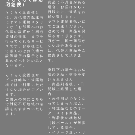
商品に不具合がある
宅急便）
場合、お届けから７
日以内にご連絡をお
らくらく設置便と
願い致します。
は、お仏壇の配達時
ヤマト運輸着払いに
にヤマト運輸スタッ
てご返送ください。
フが「お部屋へのお
改めて同一商品を発
仏壇の設置から梱包
送させて頂きます。
資材の撤収」までを
万が一、同一商品が
行ってくれるサービ
ない場合返金また
スです。お客様にし
は、代替え商品をご
て頂くのはお仏壇の
提案させて頂きま
設置場所の指示と仏
す。
具の並べ付けのみと
なります。
※以下の場合はお仏
壇の返品・交換を受
らくらく設置便サー
けられません
ビスは離島・遠隔地
・商品到着後、7日
域ではご利用いただ
間以上経過した場
けない場合がござい
合。
ます。
・未使用品でなくな
ご購入の前に
こちら
ってしまった場合。
で対応不可地域の確
・特注品などのオー
認をおすすめいたし
ダーメイド商品。
ます。
・到着後の梱包材
（段ボール）が破損
している場合。
・イメージ違い・サ