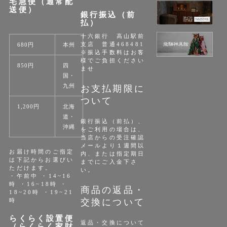
宅急便（通常配
送便）
銀行振込（前
払）
十六銀行 高山駅前
支店 普通468481
680円
本州
※振込手数料はお客
様でご負担ください
850円
四
ませ
国・
九州
お支払期限に
ついて
1,200円
北海
道・
銀行振込（前払）、
沖縄
をご利用の場合は、
当店からの受注確認
メールより１週間以
お届け時間のご指定
内、または指定期日
は下記からお選びい
までにご入金下さ
ただけます。
い。
・午前中 ・14~16
時 ・16~18時 ・
商品の返品・
18~20時 ・19~21
時
交換について
らくらく設置便
返品・交換について
（らくらく家財