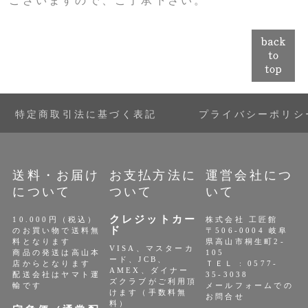
ございますので、ご了承下さい。
特定商取引法に基づく表記
プライバシーポリシ
送料・お届け
お支払方法に
運営会社につ
について
ついて
いて
クレジットカー
10.000円（税込）
株式会社 工匠館
ド
のお買い物で送料無
〒506-0004 岐阜
料となります
県高山市桐生町2-
VISA、マスターカ
商品の発送は高山本
105
ード、JCB、
店からとなります
ＴＥＬ : 0577-
AMEX、ダイナー
配送会社はヤマト運
35-3038
ズクラブがご利用頂
輸です
メールフォームでの
けます（手数料無
お問合せ
料）