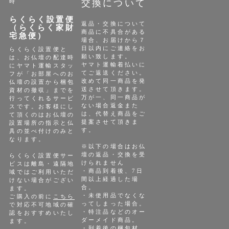
時
交換について
らくらく設置便
返品・交換について
（らくらく家財
商品に不具合がある
宅急便）
場合、お届けから７
日以内にご連絡をお
らくらく設置便と
願い致します。
は、お仏壇の配達時
ヤマト運輸着払いに
にヤマト運輸スタッ
てご返送ください。
フが「お部屋へのお
改めて同一商品を発
仏壇の設置から梱包
送させて頂きます。
資材の撤収」までを
万が一、同一商品が
行ってくれるサービ
ない場合返金また
スです。お客様にし
は、代替え商品をご
て頂くのはお仏壇の
提案させて頂きま
設置場所の指示と仏
す。
具の並べ付けのみと
なります。
※以下の場合はお仏
壇の返品・交換を受
らくらく設置便サー
けられません
ビスは離島・遠隔地
・商品到着後、7日
域ではご利用いただ
間以上経過した場
けない場合がござい
合。
ます。
・未使用品でなくな
ご購入の前に
こちら
ってしまった場合。
で対応不可地域の確
・特注品などのオー
認をおすすめいたし
ダーメイド商品。
ます。
・到着後の梱包材