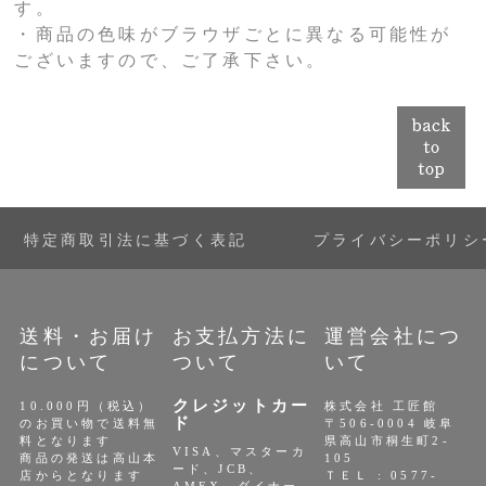
す。
・商品の色味がブラウザごとに異なる可能性が
ございますので、ご了承下さい。
特定商取引法に基づく表記
プライバシーポリシ
送料・お届け
お支払方法に
運営会社につ
について
ついて
いて
クレジットカー
10.000円（税込）
株式会社 工匠館
ド
のお買い物で送料無
〒506-0004 岐阜
料となります
県高山市桐生町2-
VISA、マスターカ
商品の発送は高山本
105
ード、JCB、
店からとなります
ＴＥＬ : 0577-
AMEX、ダイナー