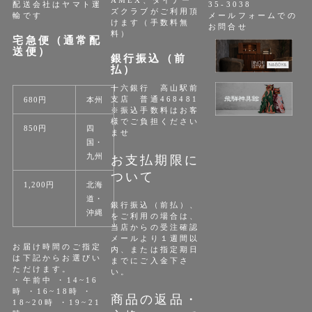
配送会社はヤマト運
35-3038
ズクラブがご利用頂
輸です
メールフォームでの
けます（手数料無
お問合せ
料）
宅急便（通常配
送便）
銀行振込（前
払）
十六銀行 高山駅前
支店 普通468481
680円
本州
※振込手数料はお客
様でご負担ください
850円
四
ませ
国・
九州
お支払期限に
ついて
1,200円
北海
道・
銀行振込（前払）、
沖縄
をご利用の場合は、
当店からの受注確認
メールより１週間以
お届け時間のご指定
内、または指定期日
は下記からお選びい
までにご入金下さ
ただけます。
い。
・午前中 ・14~16
時 ・16~18時 ・
商品の返品・
18~20時 ・19~21