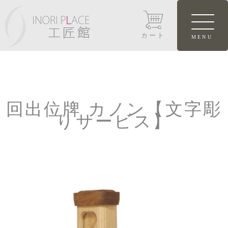
カート
回出位牌 カノン【文字彫
りサービス】