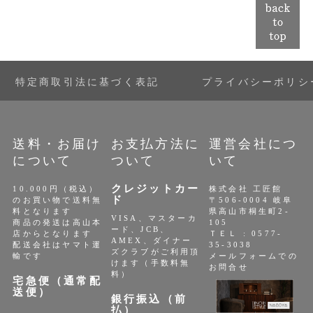
特定商取引法に基づく表記
プライバシーポリシ
送料・お届け
お支払方法に
運営会社につ
について
ついて
いて
クレジットカー
10.000円（税込）
株式会社 工匠館
ド
のお買い物で送料無
〒506-0004 岐阜
料となります
県高山市桐生町2-
VISA、マスターカ
商品の発送は高山本
105
ード、JCB、
店からとなります
ＴＥＬ : 0577-
AMEX、ダイナー
配送会社はヤマト運
35-3038
ズクラブがご利用頂
輸です
メールフォームでの
けます（手数料無
お問合せ
料）
宅急便（通常配
送便）
銀行振込（前
払）