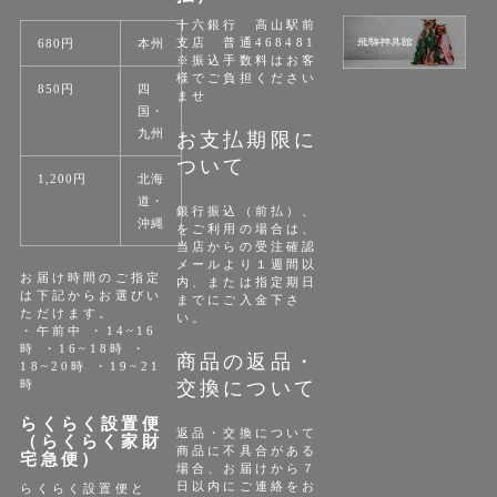
十六銀行 高山駅前
支店 普通468481
680円
本州
※振込手数料はお客
様でご負担ください
850円
四
ませ
国・
九州
お支払期限に
ついて
1,200円
北海
道・
銀行振込（前払）、
沖縄
をご利用の場合は、
当店からの受注確認
メールより１週間以
お届け時間のご指定
内、または指定期日
は下記からお選びい
までにご入金下さ
ただけます。
い。
・午前中 ・14~16
時 ・16~18時 ・
商品の返品・
18~20時 ・19~21
時
交換について
らくらく設置便
返品・交換について
（らくらく家財
商品に不具合がある
宅急便）
場合、お届けから７
日以内にご連絡をお
らくらく設置便と