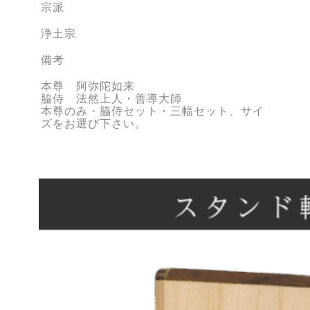
宗派
浄土宗
備考
本尊 阿弥陀如来
脇侍 法然上人・善導大師
本尊のみ・脇侍セット・三幅セット、サイ
ズをお選び下さい。