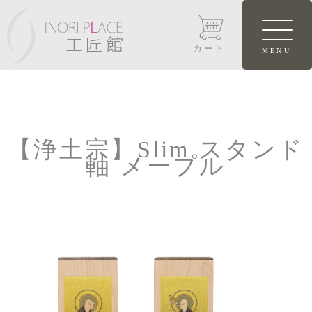
カート
【浄土宗】Slim スタンド
軸 メープル