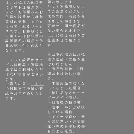
願い致します。
は、お仏壇の配達時
ヤマト運輸着払いに
にヤマト運輸スタッ
てご返送ください。
フが「お部屋へのお
改めて同一商品を発
仏壇の設置から梱包
送させて頂きます。
資材の撤収」までを
万が一、同一商品が
行ってくれるサービ
ない場合返金また
スです。お客様にし
は、代替え商品をご
て頂くのはお仏壇の
提案させて頂きま
設置場所の指示と仏
す。
具の並べ付けのみと
なります。
※以下の場合はお仏
壇の返品・交換を受
らくらく設置便サー
けられません
ビスは離島・遠隔地
・商品到着後、7日
域ではご利用いただ
間以上経過した場
けない場合がござい
合。
ます。
・未使用品でなくな
ご購入の前に
こちら
ってしまった場合。
で対応不可地域の確
・特注品などのオー
認をおすすめいたし
ダーメイド商品。
ます。
・到着後の梱包材
（段ボール）が破損
している場合。
・イメージ違い・サ
イズ間違い・注文間
違い等のお客様の都
合による返品。