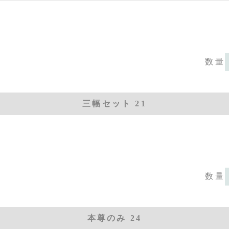
数量
三幅セット 21
数量
本尊のみ 24