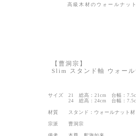
高級木材のウォールナッ
【曹洞宗】
Slim スタンド軸 ウォー
サイズ
21 総高：21cm 台幅：7.5
24 総高：24cm 台幅：7.5
材質
スタンド：ウォールナット材
宗派
曹洞宗
備考
本尊 釈迦如来