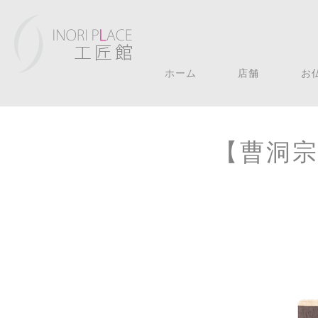
ホーム
店舗
お
【曹洞宗