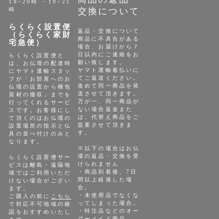
18~20時 ・19~21
時
交換について
らくらく設置便
返品・交換について
（らくらく家財
商品に不具合がある
宅急便）
場合、お届けから７
日以内にご連絡をお
らくらく設置便と
願い致します。
は、お仏壇の配達時
ヤマト運輸着払いに
にヤマト運輸スタッ
てご返送ください。
フが「お部屋へのお
改めて同一商品を発
仏壇の設置から梱包
送させて頂きます。
資材の撤収」までを
万が一、同一商品が
行ってくれるサービ
ない場合返金また
スです。お客様にし
は、代替え商品をご
て頂くのはお仏壇の
提案させて頂きま
設置場所の指示と仏
す。
具の並べ付けのみと
なります。
※以下の場合はお仏
壇の返品・交換を受
らくらく設置便サー
けられません
ビスは離島・遠隔地
・商品到着後、7日
域ではご利用いただ
間以上経過した場
けない場合がござい
合。
ます。
・未使用品でなくな
ご購入の前に
こちら
ってしまった場合。
で対応不可地域の確
・特注品などのオー
認をおすすめいたし
ダーメイド商品。