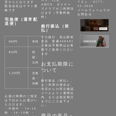
ード、JCB、
店からとなります
ＴＥＬ : 0577-
AMEX、ダイナー
配送会社はヤマト運
35-3038
ズクラブがご利用頂
輸です
メールフォームでの
けます（手数料無
お問合せ
料）
宅急便（通常配
送便）
銀行振込（前
払）
十六銀行 高山駅前
支店 普通468481
680円
本州
※振込手数料はお客
様でご負担ください
850円
四
ませ
国・
九州
お支払期限に
ついて
1,200円
北海
道・
銀行振込（前払）、
沖縄
をご利用の場合は、
当店からの受注確認
メールより１週間以
お届け時間のご指定
内、または指定期日
は下記からお選びい
までにご入金下さ
ただけます。
い。
・午前中 ・14~16
時 ・16~18時 ・
商品の返品・