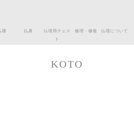
仏壇
仏具
仏壇用チェス
修理・修復
仏壇について
ト
KOTO