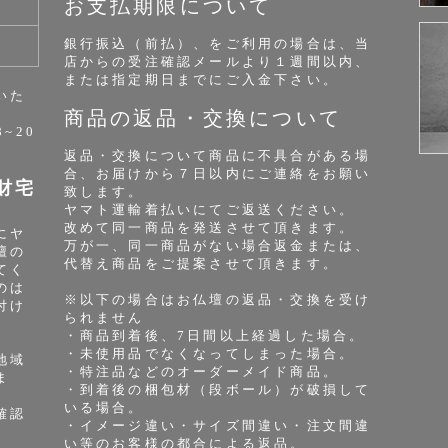
お支払期限について
銀行振込（前払）、をご利用の場合は、当
店からの受注確認メールより１週間以内、
または指定期日までにご入金下さい。
いた
商品の返品・交換について
8~20
返品・交換について商品に不具合がある場
合、お届けから７日以内にご連絡をお願い
財宅
致します。
ヤマト運輸着払いにてご返送ください。
改めて同一商品を発送させて頂きます。
にヤ
万が一、同一商品がない場合返金または、
壇の
代替え商品をご提案させて頂きます。
てく
のは
※以下の場合はお仏壇の返品・交換を受け
付け
られません
・商品到着後、7日間以上経過した場合。
・未使用品でなくなってしまった場合。
地域
・特注品などのオーダーメイド商品。
ま
・到着後の梱包材（段ボール）が破損して
いる場合。
確認
・イメージ違い・サイズ間違い・注文間違
い等のお客様の都合による返品。