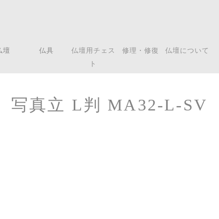
仏壇
仏具
仏壇用チェス
修理・修復
仏壇について
ト
写真立 L判 MA32-L-SV