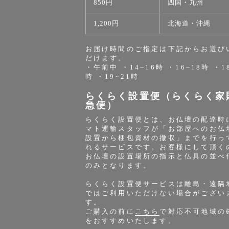
850円
四国・九州
1,200円
北海道・沖縄
お届け時間のご指定は下記からお選び
だけます。
・午前中 ・14~16時 ・16~18時 ・1
時 ・19~21時
らくらく設置便（らくらく家
急便）
らくらく設置便とは、お仏壇の配達時
マト運輸スタッフが「お部屋へのお仏
設置から梱包資材の撤収」までを行っ
れるサービスです。お客様にして頂く
お仏壇の設置場所の指示と仏具の並べ
のみとなります。
らくらく設置便サービスは離島・遠隔
ではご利用いただけない場合がござい
す。
ご購入の前に
こちら
で対応不可地域の
をおすすめいたします。